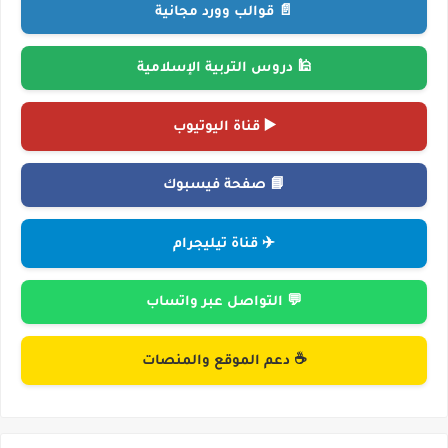
📄 قوالب وورد مجانية
🕌 دروس التربية الإسلامية
▶️ قناة اليوتيوب
📘 صفحة فيسبوك
✈️ قناة تيليجرام
💬 التواصل عبر واتساب
☕ دعم الموقع والمنصات