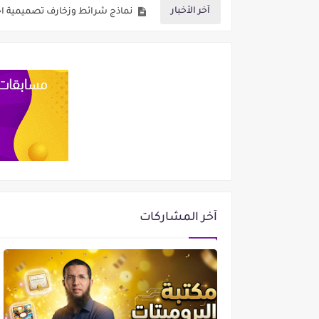
نماذج شرائط وزخارف تصميمية احت
آخر الأخبار
خلفيات ورق دفتر جاهزة للكتابة – ملف وورد word
خلفيات بوسترات إسلامية فارغة للكتا
خلفيات بوسترات صيفية فارغة جا
أسهل طريقة للطباعة من الهاتف عبر كابل USB على أي طابعة (دون ال
أربعة بدائل مجانية لبرامج ميكرو
احصل على نماذج شهادات تقديرية لمسابقات القرآ
آخر المشاركات
نماذج واجهات دفاتر النصوص قابلة ل