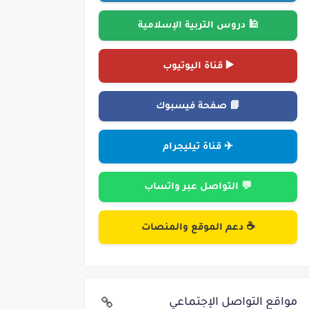
🕌 دروس التربية الإسلامية
▶️ قناة اليوتيوب
📘 صفحة فيسبوك
✈️ قناة تيليجرام
💬 التواصل عبر واتساب
☕ دعم الموقع والمنصات
مواقع التواصل الإجتماعي