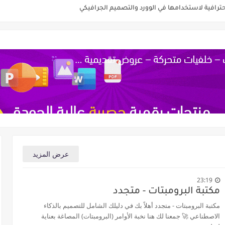
رافية لاستخدامها في الوورد والتصميم الجرافيكي
 قابل للتعديل
بة في وورد Word
هزة للتحميل
حاجة إلى كمبيوتر!)
سوفت المكتبية: حلول قوية دون تكلفة
ن الكريم بصيغة وورد word – تحميل مجاني وقابل للتعديل
عرض المزيد
لتعديل PPT
23:19
مكتبة البرومبتات - متجدد
مكتبة البرومبتات - متجدد أهلاً بك في دليلك الشامل للتصميم بالذكاء
الاصطناعي 🚀 جمعنا لك هنا نخبة الأوامر (البرومبتات) المصاغة بعناية