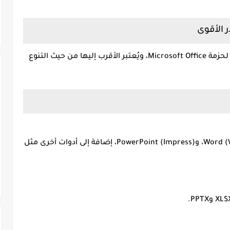
هو واحد من أشهر البدائل المجانية لحزمة Microsoft Office، ويُعتبر الأقرب إليها من حيث التنوع
يتضمن برامج مكافئة لـ Word (Writer)، Excel (Calc)، وPowerPoint (Impress)، إضافة إلى أدوات أخرى مثل