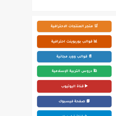
🛒 متجر المنتجات الاحترافية
📊 قوالب بوربوينت احترافية
📄 قوالب وورد مجانية
🕌 دروس التربية الإسلامية
▶️ قناة اليوتيوب
📘 صفحة فيسبوك