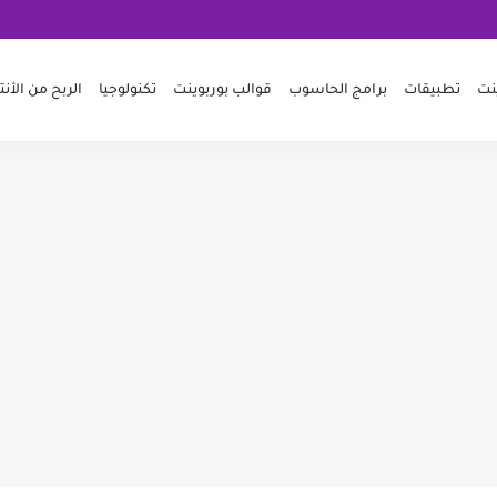
ينت
تطبيقات
برامج الحاسوب
قوالب بوربوينت
تكنولوجيا
الربح من الأنت
PowerPoint و jpeg و pdf