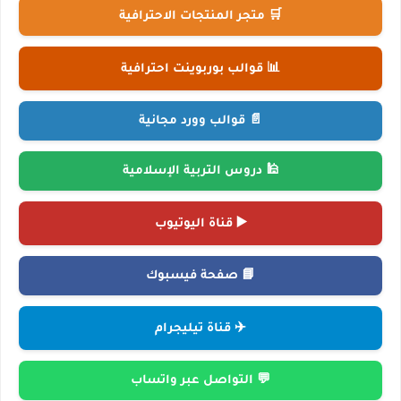
🛒 متجر المنتجات الاحترافية
📊 قوالب بوربوينت احترافية
📄 قوالب وورد مجانية
🕌 دروس التربية الإسلامية
▶️ قناة اليوتيوب
📘 صفحة فيسبوك
✈️ قناة تيليجرام
💬 التواصل عبر واتساب